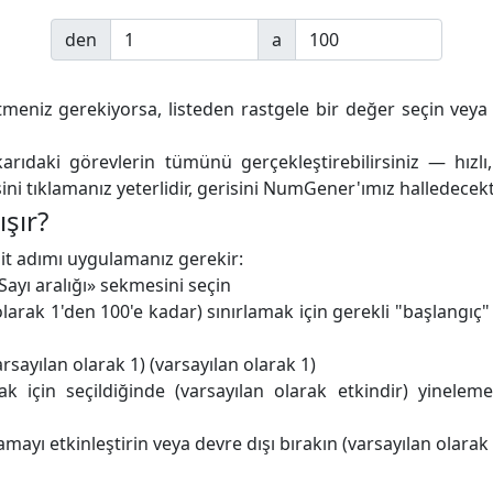
den
a
retmeniz gerekiyorsa, listeden rastgele bir değer seçin veya
arıdaki görevlerin tümünü gerçekleştirebilirsiniz — hızlı,
i tıklamanız yeterlidir, gerisini NumGener'ımız halledecekt
ışır?
sit adımı uygulamanız gerekir:
ayı aralığı» sekmesini seçin
arak 1'den 100'e kadar) sınırlamak için gerekli "başlangıç" v
rsayılan olarak 1) (varsayılan olarak 1)
k için seçildiğinde (varsayılan olarak etkindir) yinelem
ayı etkinleştirin veya devre dışı bırakın (varsayılan olarak 