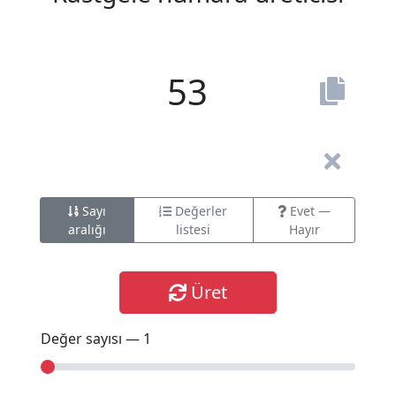
Sayı
Değerler
Evet —
aralığı
listesi
Hayır
Üret
Değer sayısı —
1