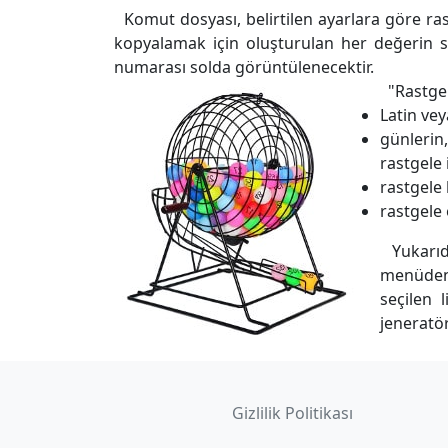
Komut dosyası, belirtilen ayarlara göre rast
kopyalamak için oluşturulan her değerin sa
numarası solda görüntülenecektir.
"Rastgele
Latin vey
günlerin
rastgele 
rastgele
rastgele 
Yukarıda
menüden 
seçilen 
jeneratör
Gizlilik Politikası