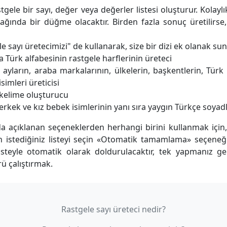
gele bir sayı, değer veya değerler listesi oluşturur. Kolaylı
ğında bir düğme olacaktır. Birden fazla sonuç üretilirse, 
 sayı üretecimizi" de kullanarak, size bir dizi ek olanak sun
a Türk alfabesinin rastgele harflerinin üreteci
, ayların, araba markalarının, ülkelerin, başkentlerin, Tür
isimleri üreticisi
 kelime oluşturucu
erkek ve kız bebek isimlerinin yanı sıra yaygın Türkçe soyadl
 açıklanan seçeneklerden herhangi birini kullanmak için, «
istediğiniz listeyi seçin «Otomatik tamamlama» seçeneği
listeyle otomatik olarak doldurulacaktır, tek yapmanız g
ü çalıştırmak.
Rastgele sayı üreteci nedir?