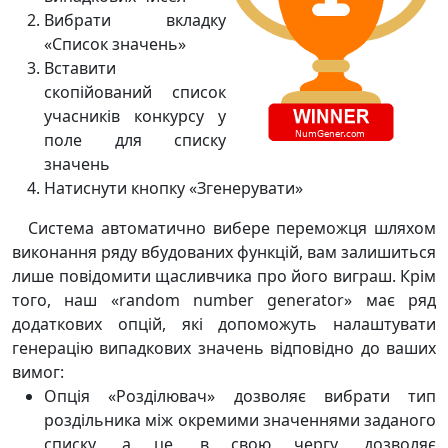
Вибрати вкладку
«Список значень»
Вставити
скопійований список
учасників конкурсу у
поле для списку
значень
Натиснути кнопку «Згенерувати»
Система автоматично вибере переможця шляхом
виконання ряду вбудованих функцій, вам залишиться
лише повідомити щасливчика про його виграш. Крім
того, наш «random number generator» має ряд
додаткових опцій, які допоможуть налаштувати
генерацію випадкових значень відповідно до ваших
вимог:
Опція «Розділювач» дозволяє вибрати тип
роздільника між окремими значеннями заданого
списку, а це, в свою чергу, дозволяє